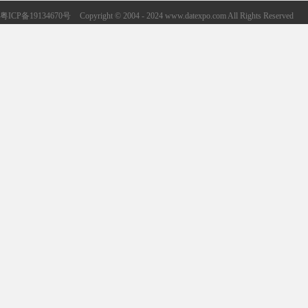
粤ICP备19134670号
Copyright © 2004 - 2024 www.datexpo.com All Rights Reserved