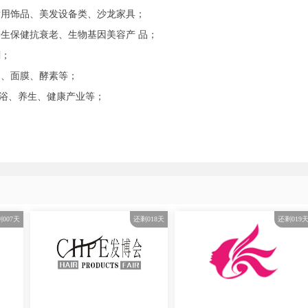
发用饰品、美发设备类、沙龙家具；
养生保健抗衰老、生物基因美容产 品；
刷；
品、面膜、酵素等；
足浴、养生、健康产业等；
剩
007
天
还剩
018
天
还剩
019