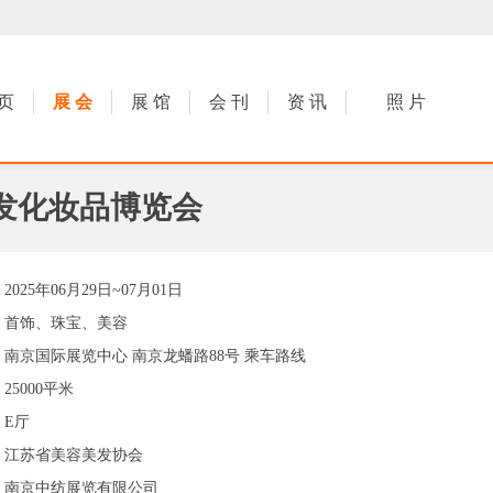
 页
展 会
展 馆
会 刊
资 讯
照 片
美发化妆品博览会
2025年06月29日~07月01日
首饰、珠宝、美容
南京国际展览中心
南京龙蟠路88号
乘车路线
25000平米
E厅
江苏省美容美发协会
南京中纺展览有限公司