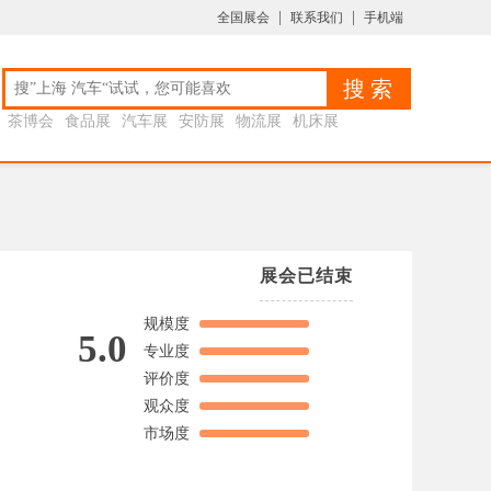
|
|
全国展会
联系我们
手机端
搜 索
茶博会
食品展
汽车展
安防展
物流展
机床展
农产品展
婚博会
旅游展
展会已结束
规模度
5.0
专业度
评价度
观众度
市场度