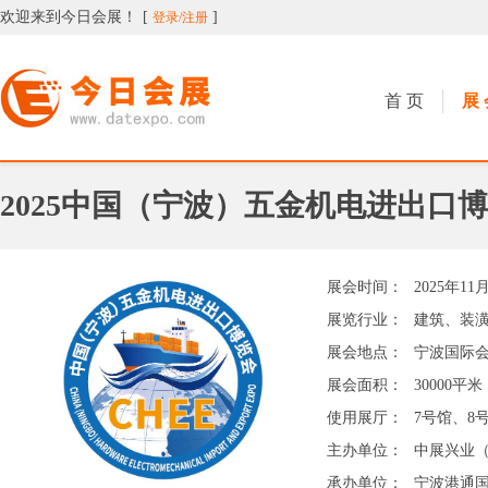
欢迎来到今日会展！
[
]
登录/注册
今日会展
首 页
展 
2025中国（宁波）五金机电进出口
展会时间：
2025年11
展览行业：
建筑、装
展会地点：
宁波国际
展会面积：
30000平米
使用展厅：
7号馆、8
主办单位：
中展兴业
承办单位：
宁波港通