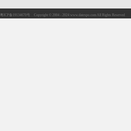
粤ICP备19134670号
Copyright © 2004 - 2024 www.datexpo.com All Rights Reserved