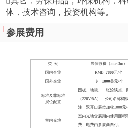
其它：劳保用品，环保机构，
体，技术咨询，投资机构等。
参展费用
类
别
展位收费（
3m×3m）
国内企业
RMB
7800
元
/个
国外企业
＄
1800
美元
/个
围板、地毯、一张洽谈桌、
标准及非标准
（
220V/5A）、公司名称楣
展位配置
注：双开口展位加收
1000元
室内光地含展期内使用面积
室内光地
费、电费由参展商自付。