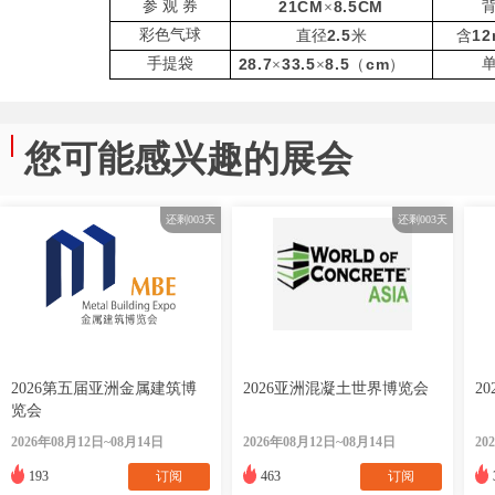
参
观
券
21CM
8.5CM
×
彩色气球
2.5
12
直径
米
含
手提袋
28.7
33.5
8.5
cm
×
×
（
）
您可能感兴趣的展会
还剩
003
天
还剩
003
天
2026第五届亚洲金属建筑博
2026亚洲混凝土世界博览会
2
览会
2026年08月12日~08月14日
2026年08月12日~08月14日
20
193
订阅
463
订阅