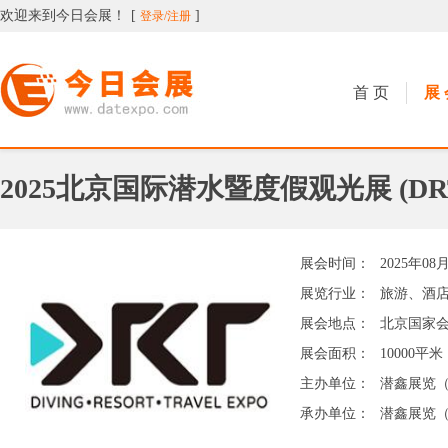
欢迎来到今日会展！
[
]
登录/注册
今日会展
首 页
展 
2025北京国际潜水暨度假观光展 (DRT SH
展会时间：
2025年08
展览行业：
旅游、酒
展会地点：
北京国家
展会面积：
10000平米
主办单位：
潜鑫展览
承办单位：
潜鑫展览