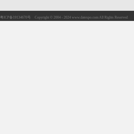
粤ICP备19134670号
Copyright © 2004 - 2024 www.datexpo.com All Rights Reserved