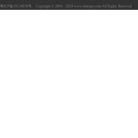
粤ICP备19134670号
Copyright © 2004 - 2024 www.datexpo.com All Rights Reserved