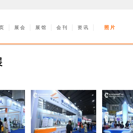
 页
展 会
展 馆
会 刊
资 讯
照 片
展