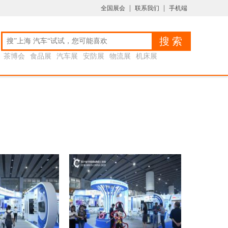
|
|
全国展会
联系我们
手机端
搜 索
茶博会
食品展
汽车展
安防展
物流展
机床展
农产品展
婚博会
旅游展